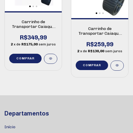
Carrinho de
Transportar Caiaque
Carrinho de
Caiaker - Azul Big Foot
Transportar Caiaque
(Modelo Maior)
R$349,99
Caiaker - Laranja
R$259,99
2
x de
R$175,00
sem juros
2
x de
R$130,00
sem juros
Departamentos
Início