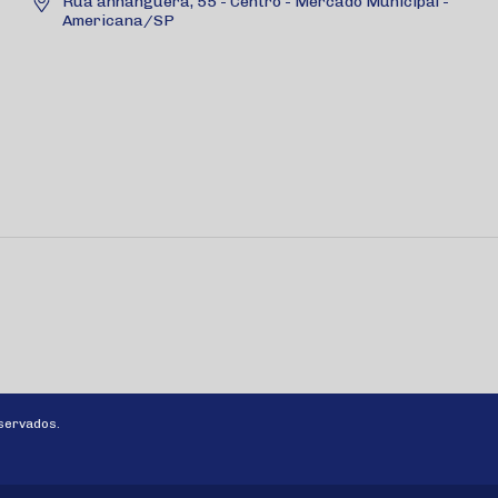
Rua anhanguera, 55 - Centro - Mercado Municipal -
Americana/SP
servados.