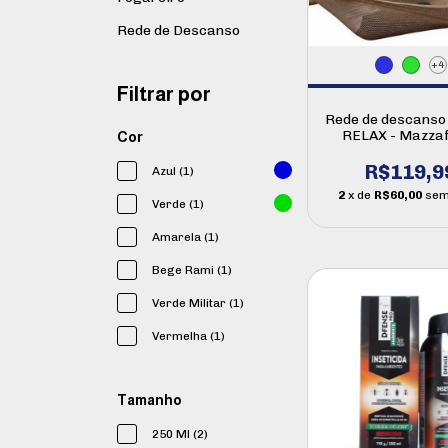
Rede de Descanso
+4
Filtrar por
Rede de descanso 
RELAX - Mazza
Cor
R$119,9
Azul (1)
2
x de
R$60,00
sem
Verde (1)
Amarela (1)
Bege Rami (1)
Verde Militar (1)
Vermelha (1)
Tamanho
250 Ml (2)