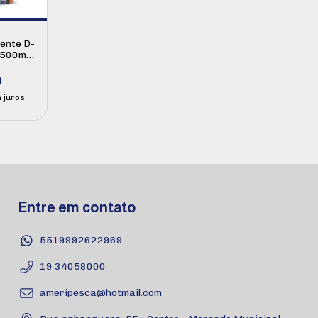
ente D-
 500ml
9
 juros
Entre em contato
5519992622969
19 34058000
ameripesca@hotmail.com