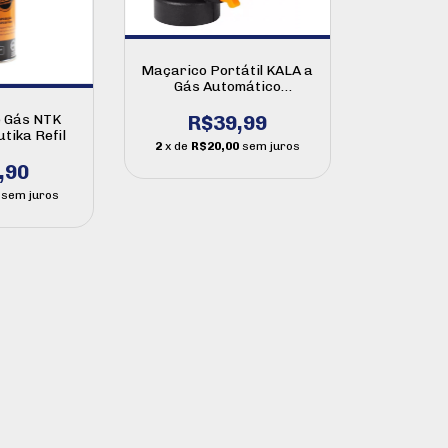
Maçarico Portátil KALA a
Gás Automático
MPK3760
e Gás NTK
R$39,99
tika Refil
2
x de
R$20,00
sem juros
,90
sem juros