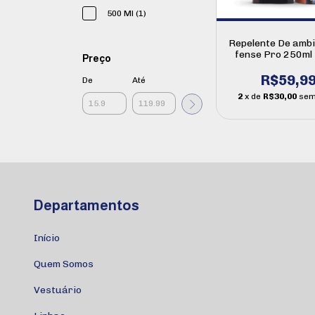
500 Ml (1)
Repelente De ambi
fense Pro 250ml
Preço
48h
R$59,9
De
Até
2
x de
R$30,00
sem
Departamentos
Início
Quem Somos
Vestuário