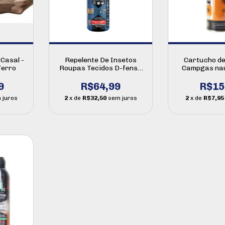
Casal -
Repelente De Insetos
Cartucho d
ferro
Roupas Tecidos D-fense
Campgas nau
Pro 250ml 500ml 12h
9
R$64,99
R$15
 juros
2
x de
R$32,50
sem juros
2
x de
R$7,95