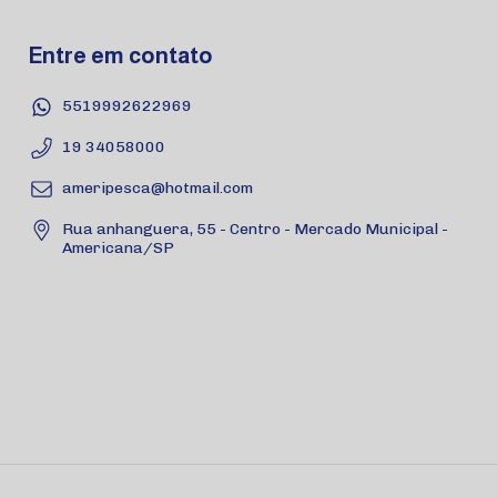
Entre em contato
5519992622969
19 34058000
ameripesca@hotmail.com
Rua anhanguera, 55 - Centro - Mercado Municipal -
Americana/SP