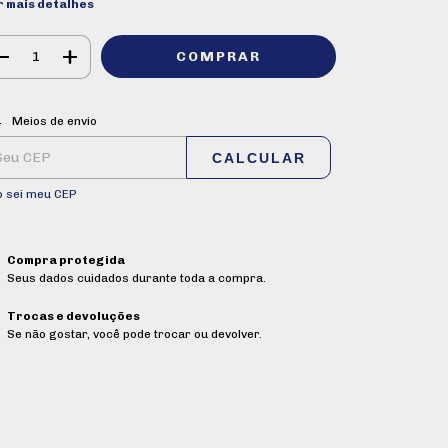
r mais detalhes
ALTERAR CEP
regas para o CEP:
Meios de envio
CALCULAR
o sei meu CEP
Compra protegida
Seus dados cuidados durante toda a compra.
Trocas e devoluções
Se não gostar, você pode trocar ou devolver.