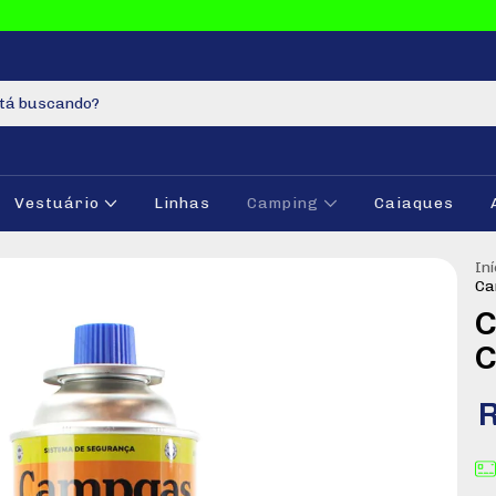
Vestuário
Linhas
Camping
Caiaques
Iní
Ca
C
C
R