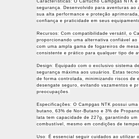
Características: O Cartucho Campgas NTK é i
segurança. Desenvolvido para aventuras ao ar
sua alta performance e proteção aprimorada
confiança e praticidade em seus equipament
Recursos: Com compatibilidade versátil, o C
proporcionando uma alternativa confiável ao 
com uma ampla gama de fogareiros de mesa
consistente e prático para qualquer tipo de a
Design: Equipado com o exclusivo sistema 
segurança máxima aos usuários. Estas tecno
de forma controlada, minimizando riscos de e
desengate seguro, evitando vazamentos e p
preocupações.
Especificações: O Campgas NTK possui uma
butano, 63% de Nor-Butano e 3% de Propano,
lata tem capacidade de 227g, garantindo um
combustível, mesmo em condições de temperat
Uso: É essencial seguir cuidados ao utiliz