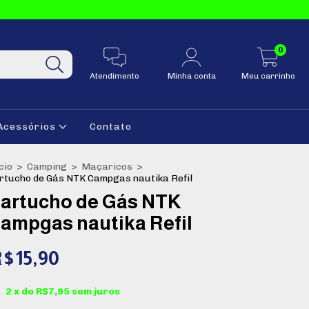
0
Atendimento
Minha conta
Meu carrinho
Acessórios
Contato
cio
>
Camping
>
Maçaricos
>
rtucho de Gás NTK Campgas nautika Refil
artucho de Gás NTK
ampgas nautika Refil
$15,90
2
x de
R$7,95
sem juros