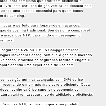
deal para campistas que priorizam eficiência e
 livre, este cartucho de gás vertical se destaca pela
, sendo uma escolha essencial para quem busca
os de camping.
ampgas é perfeito para fogareiros e maçaricos,
gás de cozinha tradicional. Seu design é compatível
 e maçaricos NTK, garantindo um desempenho
ventura.
de segurança RVR ou TRS, o Campgas oferece
logias inovadoras asseguram que o gás seja liberado
xplosões. A válvula de segurança facilita o engate e
roporcionando uma experiência de uso sem
 composição química avançada, com 34% de Iso-
 resultando em um gás mais puro e eficiente. Cada
 desempenho calórico superior e economia de
ura variável, assegurando durabilidade e eficiência.
ar o Campgas NTK, lembrando que é um produto