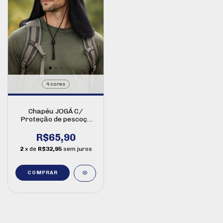
4 cores
Chapéu JOGÁ C/
Proteção de pescoço
safari
R$65,90
2
x de
R$32,95
sem juros
COMPRAR