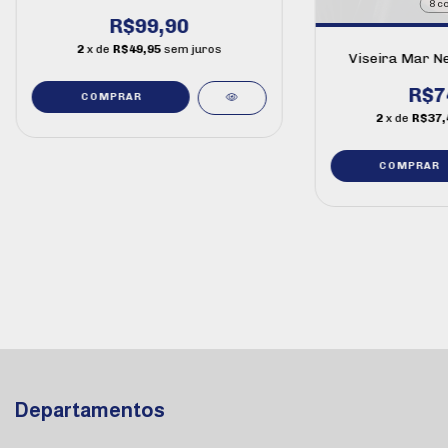
8 c
R$99,90
2
x de
R$49,95
sem juros
Viseira Mar Ne
R$7
COMPRAR
2
x de
R$37,
COMPRAR
Departamentos