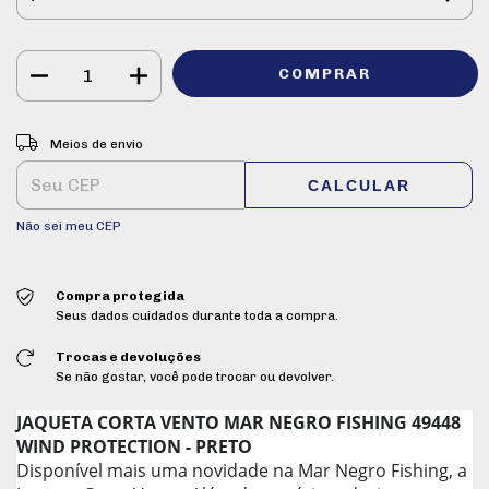
ALTERAR CEP
Entregas para o CEP:
Meios de envio
CALCULAR
Não sei meu CEP
Compra protegida
Seus dados cuidados durante toda a compra.
Trocas e devoluções
Se não gostar, você pode trocar ou devolver.
JAQUETA CORTA VENTO MAR NEGRO FISHING 49448
WIND PROTECTION - PRETO
Disponível mais uma novidade na Mar Negro Fishing, a