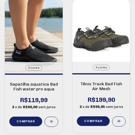
4 cores
3 cores
Tênis Track Bad Fish
Sapatilha aquatica Bad
Air Mesh
Fish water pro aqua
R$199,90
R$119,99
2
x de
R$99,95
sem juros
2
x de
R$60,00
sem juros
COMPRAR
COMPRAR