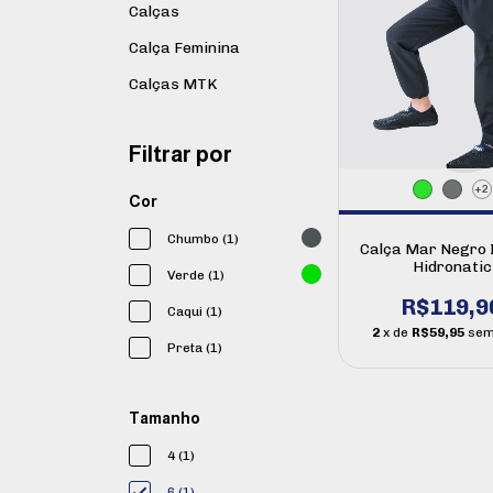
Calças
Calça Feminina
Calças MTK
Filtrar por
+2
Cor
Chumbo (1)
Calça Mar Negro I
Hidronatic
Verde (1)
R$119,9
Caqui (1)
2
x de
R$59,95
sem
Preta (1)
Tamanho
4 (1)
6 (1)