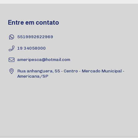
Entre em contato
5519992622969
19 34058000
ameripesca@hotmail.com
Rua anhanguera, 55 - Centro - Mercado Municipal -
Americana/SP