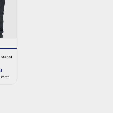
nfantil
0
 juros