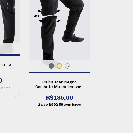
o FLEX
+2
0
Calça Mar Negro
Combate Masculina vira
 juros
bermuda HIDRONATIC
R$185,00
2
x de
R$92,50
sem juros