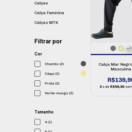
Calças
Calça Feminina
Calças MTK
Filtrar por
+2
Cor
Chumbo (2)
Calça Mar Negr
Masculina
Cáqui (2)
R$139,9
Preta (2)
2
x de
R$69,95
sem
Verde-musgo (2)
Tamanho
4 (1)
6 (1)