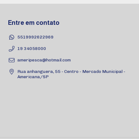
Entre em contato
5519992622969
19 34058000
ameripesca@hotmail.com
Rua anhanguera, 55 - Centro - Mercado Municipal -
Americana/SP