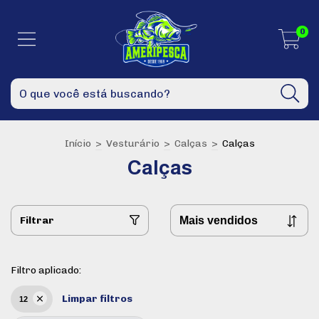
0
Início
>
Vesturário
>
Calças
>
Calças
Calças
Filtrar
Filtro aplicado:
Limpar filtros
12