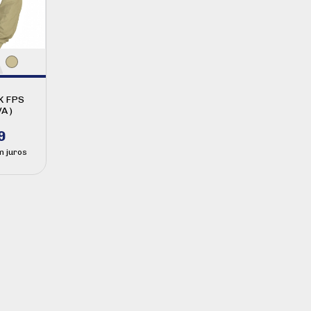
K FPS
A )
9
m juros