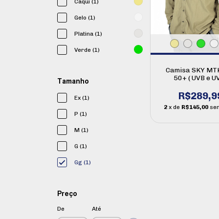
Cáqui (1)
Gelo (1)
Platina (1)
Verde (1)
Camisa SKY MT
50+ ( UVB e UV
Tamanho
R$289,9
Ex (1)
2
x de
R$145,00
se
P (1)
M (1)
G (1)
Gg (1)
Preço
De
Até