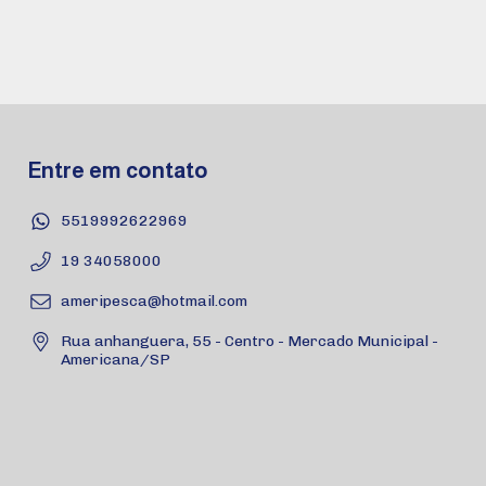
Entre em contato
5519992622969
19 34058000
ameripesca@hotmail.com
Rua anhanguera, 55 - Centro - Mercado Municipal -
Americana/SP