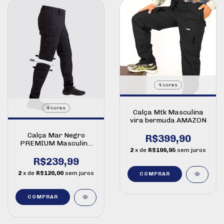
4 cores
4 cores
Calça Mtk Masculina
vira bermuda AMAZON
Calça Mar Negro
R$399,90
PREMIUM Masculina
2
x de
R$199,95
sem juros
vira bermuda
R$239,99
2
x de
R$120,00
sem juros
COMPRAR
COMPRAR