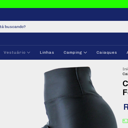
Vestuário
Linhas
Camping
Caiaques
Iní
Ca
C
F
R