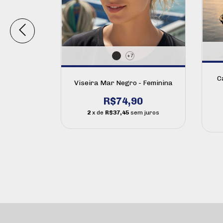
M - Mar
nina
+7
0
C
 juros
Viseira Mar Negro - Feminina
R$74,90
2
x de
R$37,45
sem juros