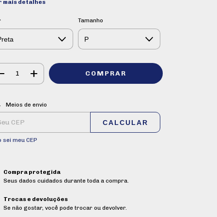
r mais detalhes
r
Tamanho
ALTERAR CEP
regas para o CEP:
Meios de envio
CALCULAR
o sei meu CEP
Compra protegida
Seus dados cuidados durante toda a compra.
Trocas e devoluções
Se não gostar, você pode trocar ou devolver.