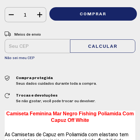
ALTERAR CEP
Entregas para o CEP:
Meios de envio
CALCULAR
Não sei meu CEP
Compra protegida
Seus dados cuidados durante toda a compra.
Trocas e devoluções
Se não gostar, você pode trocar ou devolver.
Camiseta Feminina Mar Negro Fishing Poliamida Com
Capuz Off White
As Camisetas de Capuz em Poliamida com elastano tem