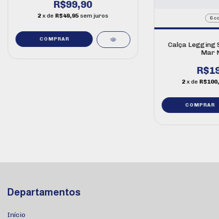
R$99,90
2
x de
R$49,95
sem juros
6 c
COMPRAR
Calça Legging 
Mar 
R$19
2
x de
R$100
COMPRAR
Departamentos
Início