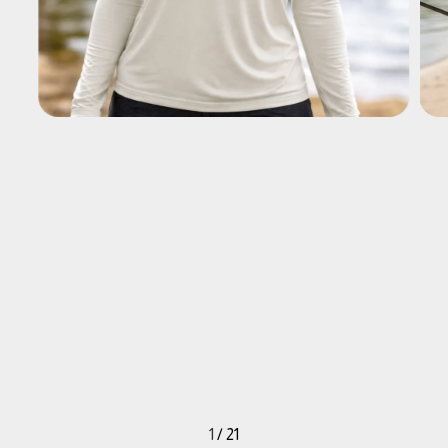
1
/
21