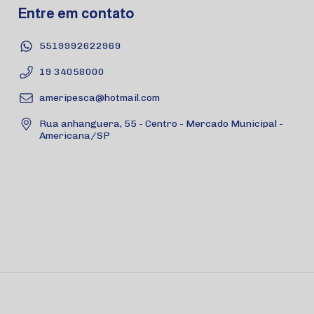
Entre em contato
5519992622969
19 34058000
ameripesca@hotmail.com
Rua anhanguera, 55 - Centro - Mercado Municipal -
Americana/SP