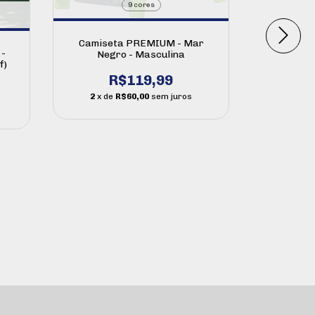
9 cores
Camiseta PREMIUM - Mar
-
Calça M
Negro - Masculina
f)
be
R$119,99
2
x de
R$60,00
sem juros
2
x de