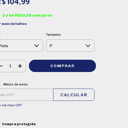
$104,99
2
x de
R$52,50
sem juros
r mais detalhes
r
Tamanho
ALTERAR CEP
regas para o CEP:
Meios de envio
CALCULAR
o sei meu CEP
Compra protegida