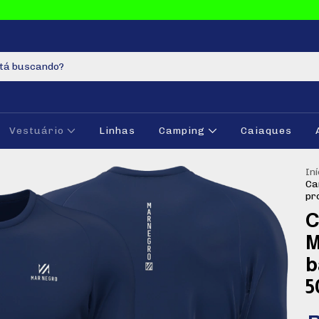
Vestuário
Linhas
Camping
Caiaques
Iní
Ca
pr
C
M
b
5