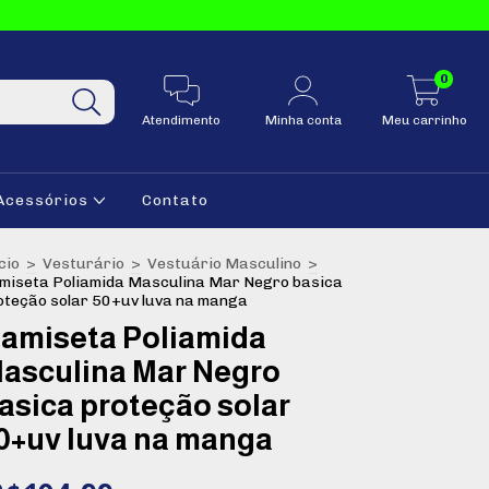
0
Atendimento
Minha conta
Meu carrinho
Acessórios
Contato
cio
>
Vesturário
>
Vestuário Masculino
>
miseta Poliamida Masculina Mar Negro basica
oteção solar 50+uv luva na manga
amiseta Poliamida
asculina Mar Negro
asica proteção solar
0+uv luva na manga