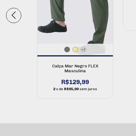
 Masculina
o
+2
9
Calça Mar Negro FLEX
 juros
Masculina
R$129,99
2
x de
R$65,00
sem juros