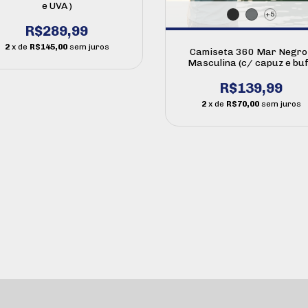
e UVA )
+5
R$289,99
2
x de
R$145,00
sem juros
Camiseta 360 Mar Negro 
Masculina (c/ capuz e buf
R$139,99
2
x de
R$70,00
sem juros